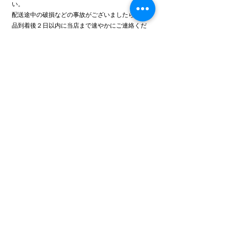
い。
配送途中の破損などの事故がございましたら、商
品到着後２日以内に当店まで速やかにご連絡くだ
さい。
着払いにて現物をご返送いただくと同時に、
送料・手数料ともに当店負担で早急に新品をお送
りさせていただきます。
尚、商品が在庫切れ等の場合、交換ができずキャ
ンセルをお願いする場合もございます。
事前にご連絡させていただきますので、ご了承く
ださい。
【返品・交換方法】
お問合せフォーム・もしくはメールにて返品要請
をお願いいたします。
返品・交換についてのご連絡先
info@centotto.info
◎納品書・領収書について
当店ではペーパーレス化、個人情報保護の観点か