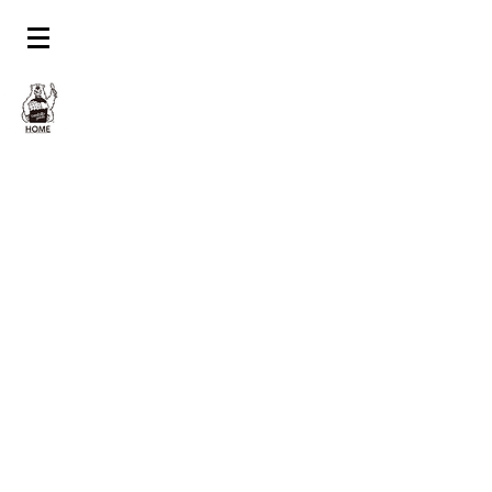
ネット注文
オンライン注文を受け付け中です。メ
ニューからお好きな料理をお選びくだ
さい。