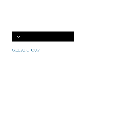
GELATO CUP
take out menu
Served daily between 10am - 6pm