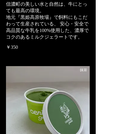
信濃町の美しい水と自然は、牛にとっ
ても最高の環境。
地元『黒姫高原牧場』で飼料にもこだ
わって生産されている、 安心・安全で
高品質な牛乳を100%使用した、濃厚で
コクのあるミルクジェラートです。
￥350