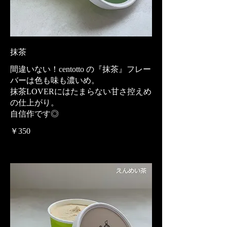
抹茶
間違いない！centotto の『抹茶』フレー
バーは色も味も濃いめ。
抹茶LOVERにはたまらない甘さ控えめ
の仕上がり。
自信作です◎
￥350