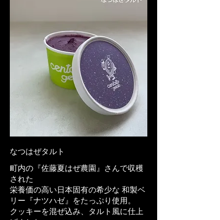
なつはぜタルト
町内の『佐藤夏はぜ農園』さんで収穫
された
栄養価の高い日本固有の希少な 和製ベ
リー『ナツハゼ』をたっぷり使用。
クッキーを混ぜ込み、タルト風に仕上