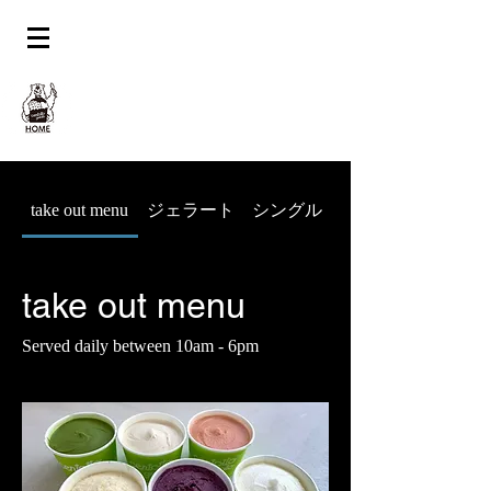
take out menu
ジェラート シングル
take out menu
Served daily between 10am - 6pm